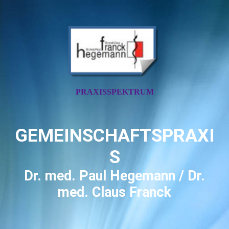
PRAXISSPEKTRUM
GEMEINSCHAFTSPRAXI
S
Dr. med. Paul Hegemann / Dr.
med. Claus Franck